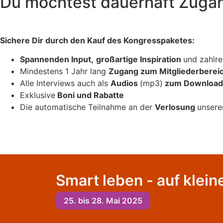
Du möchtest dauerhaft Zugan
Sichere Dir durch den Kauf des Kongresspaketes:
Spannenden Input,
großartige Inspiration
und zahlr
Mindestens 1 Jahr lang
Zugang zum Mitgliederberei
Alle Interviews auch als
Audios
(mp3)
zum Download
Exklusive
Boni und Rabatte
Die automatische Teilnahme an der
Verlosung
unsere
Smart leben - auf kle
25. bis 28. Mai 2025​