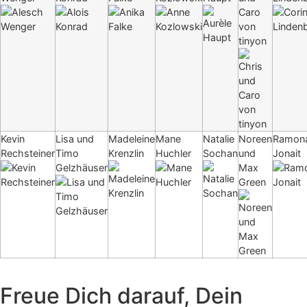
Caro
von
tinyon
Kevin
Lisa und
Madeleine
Mane
Natalie
Noreen
Ramon
Rechsteiner
Timo
Krenzlin
Huchler
Sochan
und
Jonait
Gelzhäuser
Max
Green
Freue Dich darauf, Dein