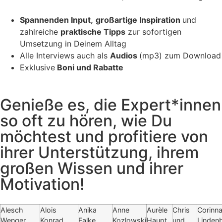
Spannenden Input,
großartige Inspiration
und
zahlreiche
praktische Tipps
zur sofortigen
Umsetzung in Deinem Alltag
Alle Interviews auch als
Audios
(mp3) zum Download
Exklusive
Boni und Rabatte
Genieße es, die Expert*innen
so oft zu hören, wie Du
möchtest und profitiere von
ihrer Unterstützung, ihrem
großen Wissen und ihrer
Motivation!
Alesch
Alois
Anika
Anne
Aurèle
Chris
Corinn
Wenger
Konrad
Falke
Kozlowski
Haupt
und
Lindenb